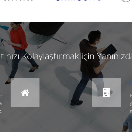
ınızı Kolaylaştırmak için Yanınızda
i
e
H
a
g
.