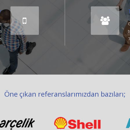
r
e
i
t
.
Öne çıkan referanslarımızdan bazıları;