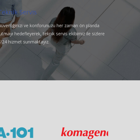
Teknik Servis
Güvenliğinizi ve konforunuzu her zaman ön planda
utmayı hedefleyerek, teknik servis ekibimiz ile sizlere
7/24 hizmet sunmaktayız.