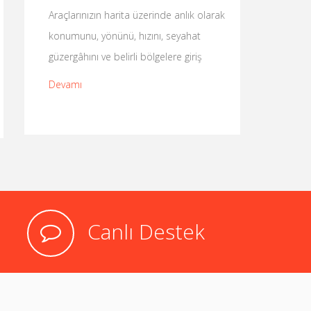
bilmeni
Araçlarınızın harita üzerinde anlık olarak
Güvenlik
konumunu, yönünü, hızını, seyahat
kullanıl
güzergâhını ve belirli bölgelere giriş
Güvenlik
Devamı
Devamı
Canlı Destek